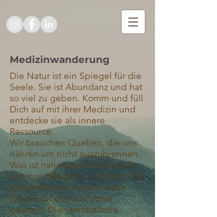
Medizinwanderung
Die Natur ist ein Spiegel für die
Seele. Sie ist Abundanz und hat
so viel zu geben. Komm und füll
Dich auf mit ihrer Medizin und
entdecke sie als innere
Ressource.
Wir brauchen Quellen, die uns
nähren um nicht auszubrennen.
Was ist naheliegender als dich
von ihrer Medizin zu nähren. Die
Ahnen/Weisen haben diese
Quelle für sich zu nutzen
gewusst. Die unmittelbare